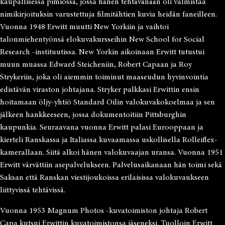
kaupallisessa pimiössä, jossa hänen tehtävänään oli valmistaa
nimikirjoituksin varustettuja filmitähtien kuvia heidän faneilleen.
Vuonna 1948 Erwitt muutti New Yorkiin ja vaihtoi
talonmiehentyönsä elokuvakursseihin New School for Social
Research -instituutissa. New Yorkin aikoinaan Erwitt tutustui
muun muassa Edward Steicheniin, Robert Capaan ja Roy
Strykeriin, joka oli aiemmin toiminut maaseudun hyvinvointia
edistävän viraston johtajana. Stryker palkkasi Erwittin ensin
hoitamaan öljy-yhtiö Standard Oilin valokuvakokoelmaa ja sen
jälkeen hankkeeseen, jossa dokumentoitiin Pittsburghin
kaupunkia. Seuraavana vuonna Erwitt palasi Eurooppaan ja
kierteli Ranskassa ja Italiassa kuvaamassa uskollisella Rolleiflex-
kamerallaan. Siitä alkoi hänen valokuvaajan uransa. Vuonna 1951
Erwitt värvättiin asepalvelukseen. Palvelusaikanaan hän toimi sekä
Saksan että Ranskan viestijoukoissa erilaisissa valokuvaukseen
liittyvissä tehtävissä.
Vuonna 1953 Magnum Photos -kuvatoimiston johtaja Robert
Capa kutsui Erwittin kuvatoimistonsa jäseneksi. Tuolloin Erwitt