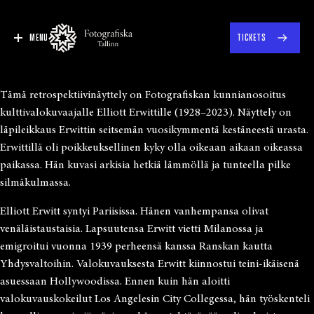
MENU
TICKETS
Tämä retrospektiivinäyttely on Fotografiskan kunnianosoitus
kulttivalokuvaajalle Elliott Erwittille (1928–2023). Näyttely on
läpileikkaus Erwittin seitsemän vuosikymmentä kestäneestä urasta.
Erwittillä oli poikkeuksellinen kyky olla oikeaan aikaan oikeassa
paikassa. Hän kuvasi arkisia hetkiä lämmöllä ja tunteella pilke
silmäkulmassa.
Elliott Erwitt syntyi Pariisissa. Hänen vanhempansa olivat
venäläistaustaisia. Lapsuutensa Erwitt vietti Milanossa ja
emigroitui vuonna 1939 perheensä kanssa Ranskan kautta
Yhdysvaltoihin. Valokuvauksesta Erwitt kiinnostui teini-ikäisenä
asuessaan Hollywoodissa. Ennen kuin hän aloitti
valokuvauskokeilut Los Angelesin City Collegessa, hän työskenteli