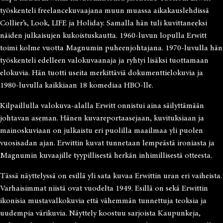
työskenteli freelancekuvaajana muun muassa aikakauslehdissä
Collier’s, Look, LIFE ja Holiday. Samalla hän tuli kuvittaneeksi
näiden julkaisujen kukoistuskautta. 1960-luvun lopulla Erwitt
toimi kolme vuotta Magnumin puheenjohtajana. 1970-luvulla hän
työskenteli edelleen valokuvaanaja ja ryhtyi lisäksi tuottamaan
elokuvia. Hän tuotti useita merkittäviä dokumenttielokuvia ja
1980-luvulla kaikkiaan 18 komediaa HBO-lle.
Kilpaillulla valokuva-alalla Erwitt onnistui aina säilyttämään
johtavan aseman. Hänen kuvareportaasejaan, kuvituksiaan ja
mainoskuviaan on julkaistu eri puolilla maailmaa yli puolen
vuosisadan ajan. Erwittin kuvat tunnetaan lempeästä ironiasta ja
Magnumin kuvaajille tyypillisestä herkän inhimillisestä otteesta.
Tässä näyttelyssä on esillä yli sata kuvaa Erwittin uran eri vaiheista.
Varhaisimmat niistä ovat vuodelta 1949. Esillä on sekä Erwittin
ikonisia mustavalkokuvia että vähemmän tunnettuja teoksia ja
uudempia värikuvia. Näyttely koostuu sarjoista Kaupunkeja,