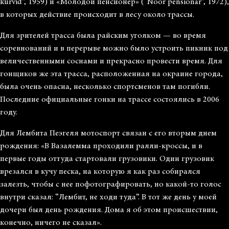
kurvid”, 1959) и «Молодой пенсионер» (“Noor pensionär”, 1972),
в которых действие происходит в лесу около трассы.
Для зрителей трасса была райским уголком — во время
соревнований и в перерыве можно было устроить пикник под
величественными соснами и прекрасно провести время. Для
гонщиков же эта трасса, расположенная на окраине города,
была очень опасна, несколько спортсменов там погибли.
Последние официальные гонки на трассе состоялись в 2006
году.
Для Лембита Пеэгеля мотоспорт связан с его вторым днем ​​
рождения: «В Вазалемма проходили ралли-кроссы, и в
первые годы оттуда стартовали грузовики. Один грузовик
врезался в кучу песка, на которую я как раз собирался
залезть, чтобы с нее пофотографировать, но какой-то голос
внутри сказал: “Лембит, не ходи туда”. В тот же день у моей
дочери был день рождения. Дома я об этом происшествии,
конечно, ничего не сказал».