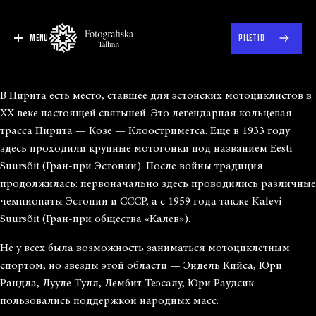
MENU
PILETID
В Пирита есть место, ставшее для эстонских мотоциклистов в
XX веке настоящей святыней. Это легендарная кольцевая
трасса Пирита — Козе — Клоостриметса. Еще в 1933 году
здесь проходили крупные мотогонки под названием Eesti
Suursõit (Гран-при Эстонии). После войны традиция
продолжилась: первоначально здесь проводились различные
чемпионаты Эстонии и СССР, а с 1959 года также Kalevi
Suursõit (Гран-при общества «Калев»).
Не у всех была возможность заниматься мотоциклетным
спортом, но звезды этой области — Эндель Кийса, Юри
Рандла, Лууле Тулл, Лембит Теэсалу, Юри Раудсик —
пользовались поддержкой народных масс.