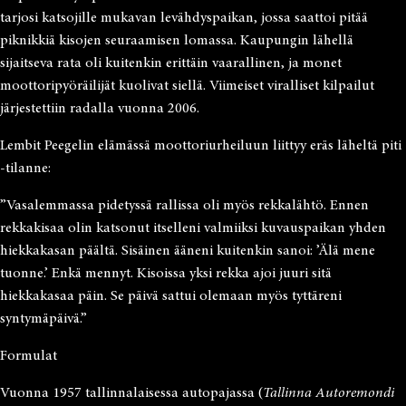
tarjosi katsojille mukavan levähdyspaikan, jossa saattoi pitää
piknikkiä kisojen seuraamisen lomassa. Kaupungin lähellä
sijaitseva rata oli kuitenkin erittäin vaarallinen, ja monet
moottoripyöräilijät kuolivat siellä. Viimeiset viralliset kilpailut
järjestettiin radalla vuonna 2006.
Lembit Peegelin elämässä moottoriurheiluun liittyy eräs läheltä piti
-tilanne:
”Vasalemmassa pidetyssä rallissa oli myös rekkalähtö. Ennen
rekkakisaa olin katsonut itselleni valmiiksi kuvauspaikan yhden
hiekkakasan päältä. Sisäinen ääneni kuitenkin sanoi: ’Älä mene
tuonne.’ Enkä mennyt. Kisoissa yksi rekka ajoi juuri sitä
hiekkakasaa päin. Se päivä sattui olemaan myös tyttäreni
syntymäpäivä.”
Formulat
Vuonna 1957 tallinnalaisessa autopajassa (
Tallinna Autoremondi