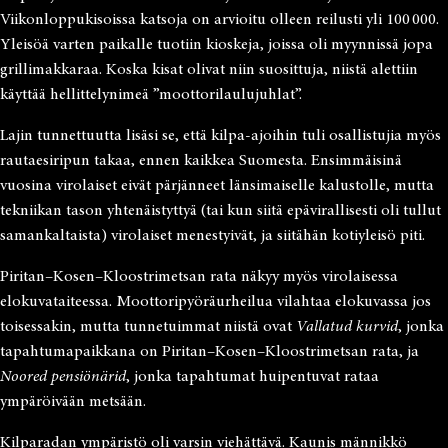
Viikonloppukisoissa katsoja on arvioitu olleen reilusti yli 100 000.
Yleisöä varten paikalle tuotiin kioskeja, joissa oli myynnissä jopa
grillimakkaraa. Koska kisat olivat niin suosittuja, niistä alettiin
käyttää hellittelynimeä ”moottorilaulujuhlat”.
Lajin tunnettuutta lisäsi se, että kilpa-ajoihin tuli osallistujia myös
rautaesiripun takaa, ennen kaikkea Suomesta. Ensimmäisinä
vuosina virolaiset eivät pärjänneet länsimaiselle kalustolle, mutta
tekniikan tason yhtenäistyttyä (tai kun siitä epävirallisesti oli tullut
samankaltaista) virolaiset menestyivät, ja siitähän kotiyleisö piti.
Piritan–Kosen–Kloostrimetsan rata näkyy myös virolaisessa
elokuvataiteessa. Moottoripyöräurheilua vilahtaa elokuvassa jos
toisessakin, mutta tunnetuimmat niistä ovat
Vallatud kurvid
, jonka
tapahtumapaikkana on Piritan–Kosen–Kloostrimetsan rata, ja
Noored pensiönärid
, jonka tapahtumat huipentuvat rataa
ympäröivään metsään.
Kilparadan ympäristö oli varsin viehättävä. Kaunis männikkö