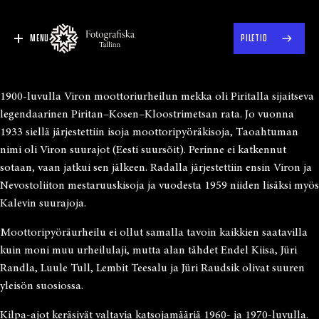
MENU
PILETID
1900-luvulla Viron moottoriurheilun mekka oli Piritalla sijaitseva
legendaarinen Piritan–Kosen–Kloostrimetsan rata. Jo vuonna
1933 siellä järjestettiin isoja moottoripyöräkisoja, Taoahtuman
nimi oli Viron suurajot (Eesti suursõit). Perinne ei katkennut
sotaan, vaan jatkui sen jälkeen. Radalla järjestettiin ensin Viron ja
Nevostoliiton mestaruuskisoja ja vuodesta 1959 niiden lisäksi myös
Kalevin suurajoja.
Moottoripyöräurheilu ei ollut samalla tavoin kaikkien saatavilla
kuin moni muu urheilulaji, mutta alan tähdet Endel Kiisa, Jüri
Randla, Luule Tull, Lembit Teesalu ja Jüri Raudsik olivat suuren
yleisön suosiossa.
Kilpa-ajot keräsivät valtavia katsojamääriä 1960- ja 1970-luvulla.