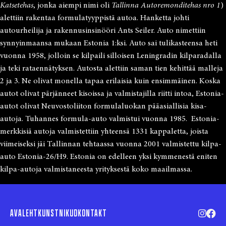
Katsetehas
, jonka aiempi nimi oli
Tallinna Autoremonditehas nro 1
)
alettiin rakentaa formulatyyppistä autoa. Hanketta johti
autourheilija ja rakennusinsinööri Ants Seiler. Auto nimettiin
synnyinmaansa mukaan Estonia 1:ksi. Auto sai tulikasteensa heti
vuonna 1958, jolloin se kilpaili silloisen Leningradin kilparadalla
ja teki rataennätyksen. Autosta alettiin saman tien kehittää malleja
2 ja 3. Ne olivat monella tapaa erilaisia kuin ensimmäinen. Koska
autot olivat pärjänneet kisoissa ja valmistajilla riitti intoa, Estonia-
autot olivat Neuvostoliiton formulaluokan pääasiallisia kisa-
autoja. Tuhannes formula-auto valmistui vuonna 1985. Estonia-
merkkisiä autoja valmistettiin yhteensä 1331 kappaletta, joista
viimeiseksi jäi Tallinnan tehtaassa vuonna 2001 valmistettu kilpa-
auto Estonia-26/H9. Estonia on edelleen yksi kymmenestä eniten
kilpa-autoja valmistaneesta yrityksestä koko maailmassa.
AVALEHT
KUNSTNIKUD
KONTAKT