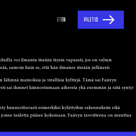
ET
EN
PILETID
uilla voi ilmaista itseään täysin vapaasti, jos on valmis
ä, samoin kuin se, että hän ilmaisee itseään julkisesti.
ään lähinnä mainoksia ja virallisia kylttejä. Tämä sai Faireyn
esti sai ihmiset kiinnostumaan aiheesta yhä enemmän ja siitä syntyi
hty kunnioittavasti esimerkiksi hylättyihin rakennuksiin eikä
a, joissa taidetta pääsee kokemaan. Faireyn tavoitteena on muuttaa