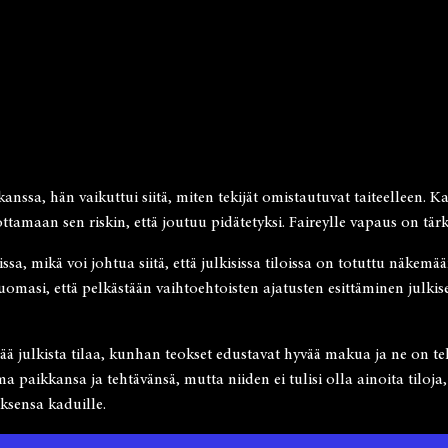
ssa, hän vaikuttui siitä, miten tekijät omistautuvat taiteelleen. Kad
amaan sen riskin, että joutuu pidätetyksi. Faireylle vapaus on tärkeä
loissa, mikä voi johtua siitä, että julkisissa tiloissa on totuttu näkem
uomasi, että pelkästään vaihtoehtoisten ajatusten esittäminen julkis
tää julkista tilaa, kunhan teokset edustavat hyvää makua ja ne on te
a paikkansa ja tehtävänsä, mutta niiden ei tulisi olla ainoita tiloj
oksensa kaduille.