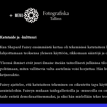
MENU
Katutaide ja -kulttuuri
Kun Shepard Fairey ensimmäistä kertaa oli tekemisissä katutaiteen kan
lahjoittamaan teoksensa yleiseen käyttöön, rikkomaan sääntöjä ja ott
Yleensä ihmiset eivät juuri ilmaise itseään taiteellisesti julkisissa ti
pohtimaan, miten vallitsevia valta-asetelmia voisi horjuttaa. Hän h
ketjureaktio.
Fairey ajattelee, että katutaiteen tekeminen on oikeutettu tapa käyt
asuintaloihin. Faireyn mukaan taidegallerioilla ja -museoilla on om
taide entistä demokraattisemmaksi, ja siksi hän mielellään tekee te