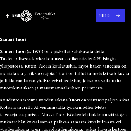
MENU
PILETID
Santeri Tuori
Santeri Tuori (s. 1970) on opiskellut valokuvataidetta
Taideteollisessa korkeakoulussa ja oikeustiedettä Helsingin
yliopistossa. Kuten Tuorin koulutuskin, myös hänen taiteensa on
monialaista ja rikkoo rajoja. Tuori on tullut tunnetuksi valokuvaa
ja liikkuvaa kuvaa yhdistelevistä teoksista, joissa on vaikutteita
muotokuvauksen ja maisemamaalauksen perinteestä.
Kuudentoista viime vuoden aikana Tuori on viettänyt paljon aikaa
Kökarin saarella Ahvenanmaalla työskennellen Metsä-
teossarjansa parissa. Aluksi Tuori työskenteli tiukkojen sääntöjen
mukaan: hän kuvasi samaa paikkaa samasta kuvakulmasta eri
vuodenaikoina ja eri vuorokaudenaikoina. Joskus kuvauskertojen