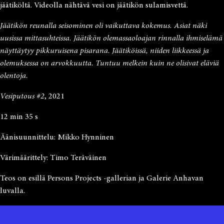
jäätiköltä. Videolla nähtävä vesi on jäätikön sulamisvettä.
Jäätikön reunalla seisominen oli vaikuttava kokemus. Asiat näki
uusissa mittasuhteissa. Jäätikön olemassaoloajan rinnalla ihmiselämä
näyttäytyy pikkuruisena pisarana. Jäätiköissä, niiden liikkeessä ja
olemuksessa on arvokkuutta. Tuntuu melkein kuin ne olisivat eläviä
olentoja.
Vesiputous #2
, 2021
12 min 35 s
Äänisuunnittelu: Mikko Hynninen
Värimäärittely: Timo Teräväinen
Teos on esillä Persons Projects -gallerian ja Galerie Anhavan
luvalla.