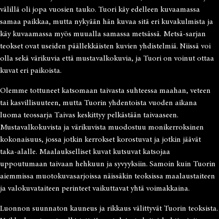
välillä oli jopa vuosien tauko. Tuori käy edelleen kuvaamassa
samaa paikkaa, mutta nykyään hän kuvaa sitä eri kuvakulmista ja
käy kuvaamassa myös muualla samassa metsässä. Metsä-sarjan
teokset ovat useiden päällekkäisten kuvien yhdistelmiä. Niissä voi
olla sekä värikuvia että mustavalkokuvia, ja Tuori on voinut ottaa
kuvat eri paikoista.
Olemme tottuneet katsomaan taivasta suhteessa maahan, veteen
tai kasvillisuuteen, mutta Tuorin yhdentoista vuoden aikana
luoma teossarja Taivas keskittyy pelkästään taivaaseen.
Mustavalkokuvista ja värikuvista muodostuu monikerroksinen
kokonaisuus, jossa jotkin kerrokset korostuvat ja jotkin jäävät
taka-alalle. Maalaukselliset kuvat kutsuvat katsojaa
uppoutumaan taivaan hehkuun ja syvyyksiin. Samoin kuin Tuorin
aiemmissa muotokuvasarjoissa näissäkin teoksissa maalaustaiteen
ja valokuvataiteen perinteet vaikuttavat yhtä voimakkaina.
Luonnon suunnaton kauneus ja rikkaus välittyvät Tuorin teoksista.