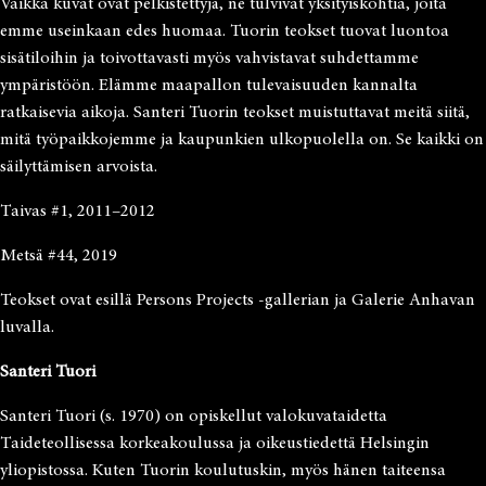
Vaikka kuvat ovat pelkistettyjä, ne tulvivat yksityiskohtia, joita
emme useinkaan edes huomaa. Tuorin teokset tuovat luontoa
sisätiloihin ja toivottavasti myös vahvistavat suhdettamme
ympäristöön. Elämme maapallon tulevaisuuden kannalta
ratkaisevia aikoja. Santeri Tuorin teokset muistuttavat meitä siitä,
mitä työpaikkojemme ja kaupunkien ulkopuolella on. Se kaikki on
säilyttämisen arvoista.
Taivas #1, 2011–2012
Metsä #44, 2019
Teokset ovat esillä Persons Projects -gallerian ja Galerie Anhavan
luvalla.
Santeri Tuori
Santeri Tuori (s. 1970) on opiskellut valokuvataidetta
Taideteollisessa korkeakoulussa ja oikeustiedettä Helsingin
yliopistossa. Kuten Tuorin koulutuskin, myös hänen taiteensa