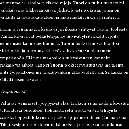
ammentaa eri aloilta ja rikkoo rajoja. Tuori on tullut tunnetuksi
valokuvaa ja liikkuvaa kuvaa yhdistelevistä teoksista, joissa on
vaikutteita muotokuvauksen ja maisemakuvauksen perinteestä.
Luonnon suunnaton kauneus ja rikkaus välittyvät Tuorin teoksista.
Vaikka kuvat ovat pelkistettyjä, ne tulvivat yksityiskohtia, joita
emme useinkaan edes huomaa. Tuorin teokset tuovat luontoa
sisätiloihin ja toivottavasti myös vahvistavat suhdettamme
ympäristöön. Elämme maapallon tulevaisuuden kannalta
ratkaisevia aikoja. Santeri Tuorin teokset muistuttavat meitä siitä,
mitä työpaikkojemme ja kaupunkien ulkopuolella on. Se kaikki on
säilyttämisen arvoista.
Vesiputous #2
Valtavat vesimassat ryöppyävät alas. Teoksen äänimaailma koostuu
taltioidusta putouksen kohinasta sekä teosta varten tehdyistä
äänistä. Lopputuloksena on paikoin jopa melodinen äänimaisema.
Tämä vesiputous on kuvattu Islannissa, ja se on saanut alkunsa