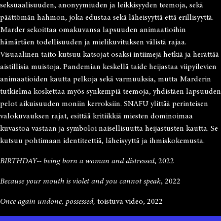
seksuaalisuuden, anonyymiuden ja leikkisyyden teemoja, sekä
päättömän hahmon, joka edustaa sekä läheisyyttä että erillisyyttä.
Marder sekoittaa omakuvansa lapsuuden animaatioihin
hämärtäen todellisuuden ja mielikuvituksen välistä rajaa.
Visuaalinen taito kutsuu katsojat osaksi intiimejä hetkiä ja herättää
aistillisia muistoja. Pandemian keskellä taide heijastaa viipyilevien
animaatioiden kautta pelkoja sekä varmuuksia, mutta Marderin
tutkielma koskettaa myös synkempiä teemoja, yhdistäen lapsuuden
pelot aikuisuuden moniin kerroksiin. SNAFU ylittää perinteisen
valokuvauksen rajat, esittää kritiikkiä miesten dominoimaa
kuvastoa vastaan ja symboloi naisellisuutta heijastusten kautta. Se
kutsuu pohtimaan identiteettiä, läheisyyttä ja ihmiskokemusta.
BIRTHDAY-- being born a woman and distressed
, 2022
Because your mouth is violet and you cannot speak
, 2022
Once again undone, possessed,
toistuva video, 2022