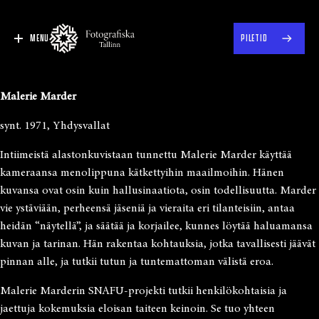
MENU
PILETID
Malerie Marder
synt. 1971, Yhdysvallat
Intiimeistä alastonkuvistaan tunnettu Malerie Marder käyttää
kameraansa menolippuna kätkettyihin maailmoihin. Hänen
kuvansa ovat osin kuin hallusinaatiota, osin todellisuutta. Marder
vie ystäviään, perheensä jäseniä ja vieraita eri tilanteisiin, antaa
heidän “näytellä”, ja säätää ja korjailee, kunnes löytää haluamansa
kuvan ja tarinan. Hän rakentaa kohtauksia, jotka tavallisesti jäävät
pinnan alle, ja tutkii tutun ja tuntemattoman välistä eroa.
Malerie Marderin SNAFU-projekti tutkii henkilökohtaisia ja
jaettuja kokemuksia eloisan taiteen keinoin. Se tuo yhteen