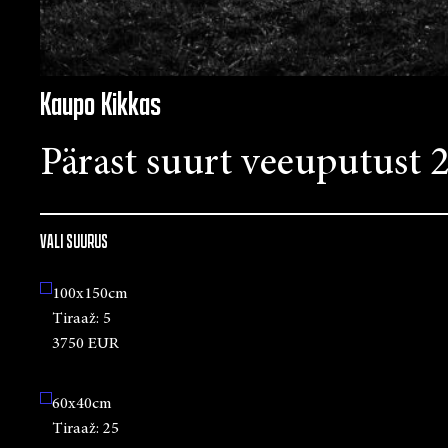
Kaupo Kikkas
Pärast suurt veeuputust 
VALI SUURUS
100x150cm
Tiraaž:
5
3750 EUR
60x40cm
Tiraaž:
25