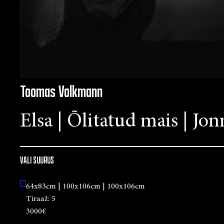
Toomas Volkmann
Elsa | Õlitatud mais | Jo
VALI SUURUS
64x83cm | 100x106cm | 100x106cm
Tiraaž:
5
3000€