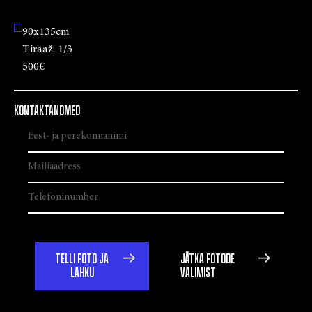
90x135cm
Tiraaž:
1/3
500€
KONTAKTANDMED
TELLI FOTO JA
JÄTKA FOTODE
LAHKU
VALIMIST