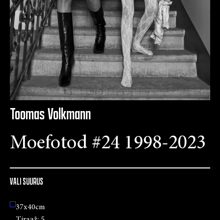
Toomas Volkmann
Moefotod #24 1998-2023
VALI SUURUS
37x40cm
Tiraaž:
5