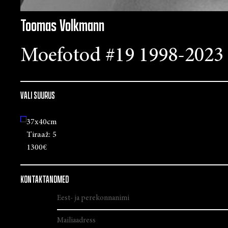
Toomas Volkmann
Moefotod #19 1998-2023
VALI SUURUS
37x40cm
Tiraaž:
5
1300€
KONTAKTANDMED