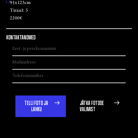
91x123cm
Tiraaž:
5
2200€
KONTAKTANDMED
TELLI FOTO JA
JÄTKA FOTODE
LAHKU
VALIMIST