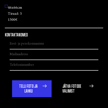
46x66cm
Tiraaž:
5
1300€
KONTAKTANDMED
TELLI FOTO JA
JÄTKA FOTODE
LAHKU
VALIMIST