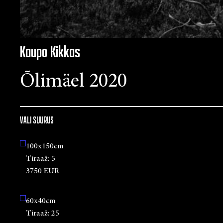
Kaupo Kikkas
Õlimäel 2020
VALI SUURUS
100x150cm
Tiraaž:
5
3750 EUR
60x40cm
Tiraaž:
25