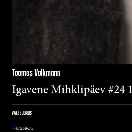
Toomas Volkmann
Igavene Mihklipäev #24 
VALI SUURUS
47x68cm