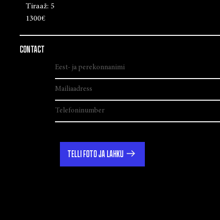
Tiraaž:
5
1300€
CONTACT
TELLI FOTO JA LAHKU