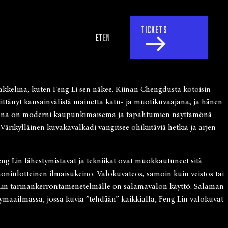
TICKETS
ET
EN
kkelina, kuten Feng Li sen näkee. Kiinan Chengdusta kotoisin
iittänyt kansainvälistä mainetta katu- ja muotikuvaajana, ja hänen
taustana on moderni kaupunkimaisema ja tapahtumien näyttämönä
ärikylläinen kuvakavalkadi vangitsee ohikiitäviä hetkiä ja arjen
ng Lin lähestymistavat ja tekniikat ovat muokkautuneet sitä
niulotteinen ilmaisukeino. Valokuvateos, samoin kuin veistos tai
ng Lin tarinankerrontamenetelmälle on salamavalon käyttö. Salaman
kymaailmassa, jossa kuvia ”tehdään” kaikkialla, Feng Lin valokuvat