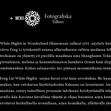
MENU
White Nights in Wonderland (Ihmemaan valkeat yöt) -näyttely kuts
oleva Feng Li työskenteli uransa alkuvaiheessa valtion mediassa le
teoksiaan on ylistetty eri puolilla maailmaa aina Shanghaista Tok
pirstaleinen, meluisa ja kaunistelematon katukuva (toisin kuin äly
omituisuuksia. Kirkas salamavalo tuo pintaan monimutkaisia tunteit
Feng Lin White Nights -sarjan kuvat ovat kuin arvoituksia. Ne haas
mukaa, kun valokuvan käyttötarkoitus Kiinassa on laventunut. Aie
maalaus, syntyy taiteellisen prosessin tuloksena hyödyntämällä te
avulla hän korostaa kuvallisia vihjeitä ja ohjaa huomion arjen kum
erottuvat herkullisella ironiallaan, arjen komiikalla, yllättävillä yksi