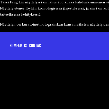
Tässä Feng Lin näyttelyssä on lähes 200 kuvaa kahdenkymmenen vuod
Näyttely etenee löyhän kronologisessa järjestyksessä, ja siinä on ko
taiteellisessa kehityksessä.
Näyttelyn on kuratoinut Fotografiskan kansainvälisten näyttelyide
HOME
ARTIST
CONTACT