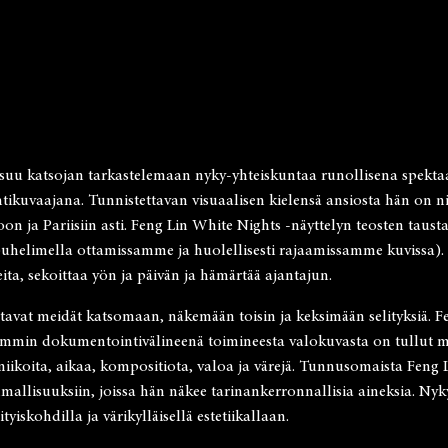
uu katsojan tarkastelemaan nyky-yhteiskuntaa runollisena spektaa
htikuvaajana. Tunnistettavan visuaalisen kielensä ansiosta hän on n
ioon ja Pariisiin asti. Feng Lin White Nights -näyttelyn teosten 
puhelimella ottamissamme ja huolellisesti rajaamissamme kuvissa). V
a, sekoittaa yön ja päivän ja hämärtää ajantajun.
tavat meidät katsomaan, näkemään toisin ja keksimään selityksiä. Fe
mmin dokumentointivälineenä toimineesta valokuvasta on tullut mo
kniikoita, aikaa, kompositiota, valoa ja värejä. Tunnusomaista Fe
mallisuuksiin, joissa hän näkee tarinankerronnallisia aineksia. Ny
tyiskohdilla ja värikylläisellä estetiikallaan.