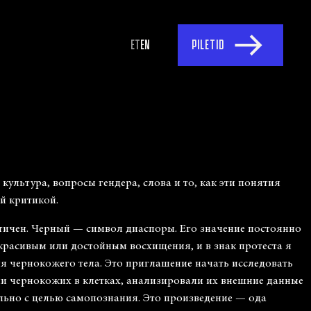
ET
EN
PILETID
ультура, вопросы гендера, слова и то, как эти понятия
й критикой.
этичен. Черный — символ диаспоры. Его значение постоянно
 красивым или достойным восхищения, и в знак протеста я
я чернокожего тела. Это приглашение начать исследовать
али чернокожих в клетках, анализировали их внешние данные
ельно с целью самопознания. Это произведение — ода