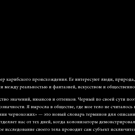
р карибского происхождения. Ее интересуют люди, природа, к
ни между реальностью и фантазией, искусством и общественно
ство значений, нюансов и оттенков. Черный по своей сути по
значности. Я выросла в обществе, где мое тело не считалось
омии чернокожих» — это новый словарь терминов для описани
 отделяет нас от тех дней, когда колонизаторы демонстриров
ое исследование своего тела проводит сам субъект исключит