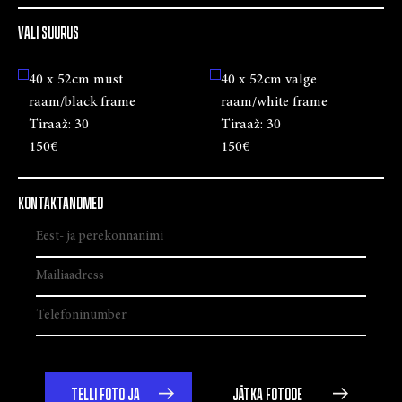
VALI SUURUS
40 x 52cm must
40 x 52cm valge
raam/black frame
raam/white frame
Tiraaž:
30
Tiraaž:
30
150€
150€
KONTAKTANDMED
TELLI FOTO JA
JÄTKA FOTODE