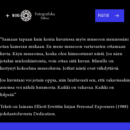
MENU
PILETID
”Samaan tapaan kuin koiria kuvatessa myös museoon mennessäni
otan kameran mukaan. En mene museoon vartavasten ottamaan
kuvia. Käyn museoissa, koska olen kiinnostunut niistä. Jos näen
jotakin mielenkiintoista, voin ottaa siitä kuvan. Minulle on
kertynyt kokoelma museokuvia. Jotkut niistä ovat viihdyttäviä.
Jos kuvistani voi jotain oppia, niin luultavasti sen, että vakavissakin
asioissa voi nähdä huumoria. Kaikki on vakavaa. Kaikki on
hilpeää.”
Teksti on lainaus Elliott Erwittin kirjan Personal Exposures (1988)
johdantoluvusta Dedication.