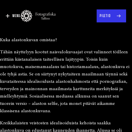
MENU
PILETID
Kuka alastonkuvan omistaa?
Tähän näyttelyyn kootut naisvalokuvaajat ovat valinneet töilleen
erittäin kiistanalaisen taiteellisen lajityypin. Toisin kuin
muotokuva, maisemamaalaus tai historiamaalaus, alastonkuva ei
ole tyhjä astia. Se on siirtynyt nykytaiteen maailmaan täynnä sekä
kuvataiteessa idealisoidusta alastonhahmosta että pornografian,
terveyden ja mainonnan maailmasta karttuneita merkityksiä ja
mielleyhtymiä. Sosiaalisessa mediassa alkunsa on saanut sen
tuorein versio – alaston selfie, jota monet pitävät aikamme
klassisena alastonkuvana.
Kreikkalaisten veistosten idealisoiduista kehoista saakka
alastonkuva on edustanut kauneuden ihannetta. Alussa se oli