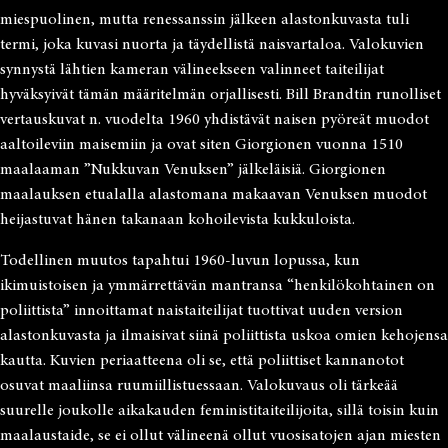
miespuolinen, mutta renessanssin jälkeen alastonkuvasta tuli
termi, joka kuvasi nuorta ja täydellistä naisvartaloa. Valokuvien
synnystä lähtien kameran välineekseen valinneet taiteilijat
hyväksyivät tämän määritelmän orjallisesti. Bill Brandtin runolliset
vertauskuvat n. vuodelta 1960 yhdistävät naisen pyöreät muodot
aaltoileviin maisemiin ja ovat siten Giorgionen vuonna 1510
maalaaman ”Nukkuvan Venuksen” jälkeläisiä. Giorgionen
maalauksen etualalla alastomana makaavan Venuksen muodot
heijastuvat hänen takanaan kohoilevista kukkuloista.
Todellinen muutos tapahtui 1960-luvun lopussa, kun
ikimuistoisen ja ymmärrettävän mantransa “henkilökohtainen on
poliittista” innoittamat naistaiteilijat tuottivat uuden version
alastonkuvasta ja ilmaisivat siinä poliittista uskoa omien kehojensa
kautta. Kuvien periaatteena oli se, että poliittiset kannanotot
osuvat maaliinsa ruumiillistuessaan. Valokuvaus oli tärkeää
suurelle joukolle aikakauden feministitaiteilijoita, sillä toisin kuin
maalaustaide, se ei ollut välineenä ollut vuosisatojen ajan miesten