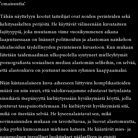
‘omaisuutta’.
Tähän näyttelyyn kootut taiteilijat ovat noiden perinteiden sekä
kehitysaskelten perijöitä. He käyttävät välineenään kuvataiteen
lajityyppiä, joka muutaman viime vuosikymmenen aikana
laajentuessaan on lisännyt politisoidun ja alastoman naiskehon
idealisoidun täydellisyyden perinteiseen kuvastoon. Kun mukaan
liitetään taidemaailman ulkopuolella syntyneet mielleyhtymät
pornografiasta sosiaalisen median alastomiin selfieihin, on selvää,
että alastonkuva on joutunut monien ryhmien kaappaamaksi.
Näin kiistanalaiseen kuva-aiheeseen liittyvien komplikaatioiden
määrä on niin suuri, että valokuvaajamme edustavat tietynlaista
sinnikästä itsepäisyyttä kieltäytyessään hyväksymästä köyttä, jolla
joutuvat tasapainottelemaan. He kieltäytyvät hyväksymästä sitä,
mikä on itsestään selvää. He kyseenalaistavat sen, mikä
sovinnaisuuden mukaan on tavoiteltavaa, ja luovat alastomuutta,
joka pyrkii kumoamaan miehisen katseen. He kääntävät mies- ja
naispuolisen turvalliset luokitukset päälaelleen ja etsivät