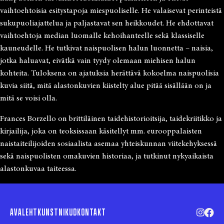
vaihtoehtoisia esitystapoja miespuoliselle. He valaisevat perinteistä
sukupuoliajattelua ja paljastavat sen heikkoudet. He ehdottavat
vaihtoehtoja median luomalle kehoihanteelle sekä klassiselle
kauneudelle. He tutkivat naispuolisen halun luonnetta – naisia,
jotka haluavat, eivätkä vain tyydy olemaan miehisen halun
kohteita. Tuloksena on ajatuksia herättävä kokoelma naispuolisia
kuvia siitä, mitä alastonkuvien kiistelty alue pitää sisällään on ja
mitä se voisi olla.
Frances Borzello on brittiläinen taidehistorioitsija, taidekriitikko ja
kirjailija, joka on teoksissaan käsitellyt mm. eurooppalaisten
naistaiteilijoiden sosiaalista asemaa yhteiskunnan viitekehyksessä
sekä naispuolisten omakuvien historiaa, ja tutkinut nykyaikaista
alastonkuvaa taiteessa.
AVALEHT
KUNSTNIKUD
KONTAKT