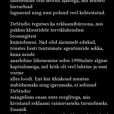
lähenemine olid seotud ajastuga, mil senised
hierarhiad
lagunesid ning uusi polnud veel kehtestatud.
DeStudio tegutses ka reklaamibüroona, mis
pakkus klientidele terviklahendusi
loosungitest
kujunduseni. Nad olid äärmiselt edukad,
tõustes Eesti tuntuimate agentuuride sekka,
kuna nende
anarhiline lähenemine sobis 1990ndate alguse
kapitalismiga, mil kõik oli veel lahtine ja uusi
vorme
alles loodi. Ent kui ühiskond muutus
stabiilsemaks ning igavamaks, ei sobinud
DeStudio
mängulisus enam uute reeglitega, mis
kivistasid reklaami vaimuvaeseks turunduseks.
Enamik