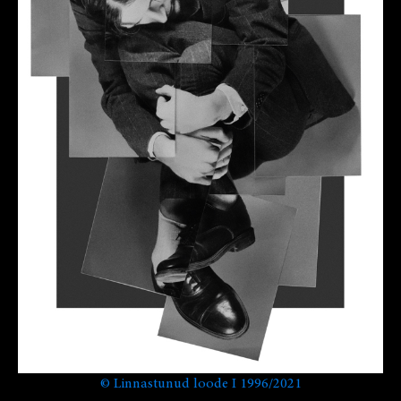
©
Linnastunud loode I 1996/2021