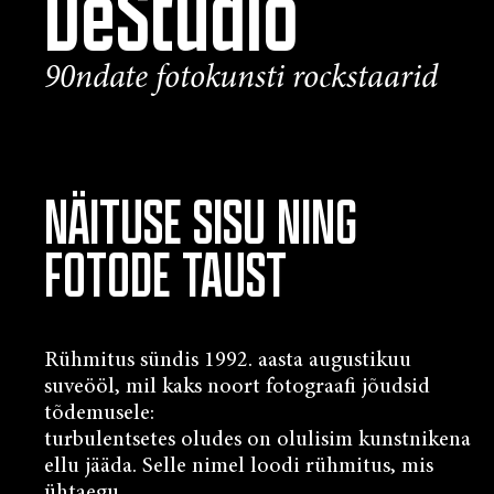
DeStudio
90ndate fotokunsti rockstaarid
NÄITUSE SISU NING
FOTODE TAUST
Rühmitus sündis 1992. aasta augustikuu
suveööl, mil kaks noort fotograafi jõudsid
tõdemusele:
turbulentsetes oludes on olulisim kunstnikena
ellu jääda. Selle nimel loodi rühmitus, mis
ühtaegu