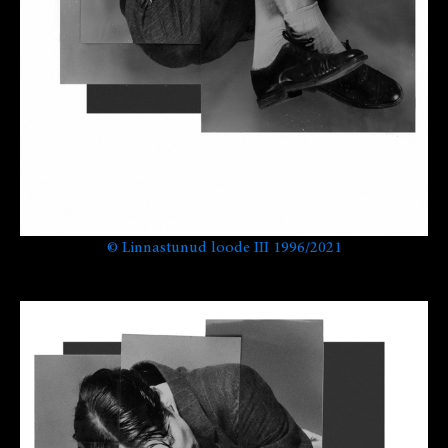
©
Linnastunud loode III 1996/2021