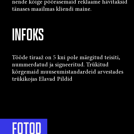
nende kõige pöörasemaid reklaame hävitaksid
tänases maailmas kliendi maine.
INFOKS
Tööde tiraaž on 5 kui pole märgitud teisiti,
nummerdatud ja signeeritud. Trükitud
kõrgemaid muuseumistandardeid arvestades
trükikojas Elavad Pildid
FOTOD