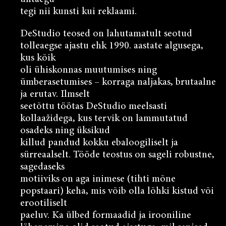
tegi nii kunsti kui reklaami.
DeStudio teosed on lahutamatult seotud
tolleaegse ajastu ehk 1990. aastate algusega,
kus kõik
oli ühiskonnas muutumises ning
ümberasetumises – korraga naljakas, brutaalne
ja erutav. Ilmselt
seetõttu töötas DeStudio meelsasti
kollaažidega, kus tervik on lammutatud
osadeks ning üksikud
killud pandud kokku ebaloogiliselt ja
sürreaalselt. Tööde teostus on sageli robustne,
sagedaseks
motiiviks on aga inimese (tihti mõne
popstaari) keha, mis võib olla lõhki kistud või
erootiliselt
paeluv. Ka ülbed formaadid ja irooniline