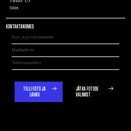
Tiraaž:
1/3
500€
KONTAKTANDMED
TELLI FOTO JA
JÄTKA FOTODE
LAHKU
VALIMIST