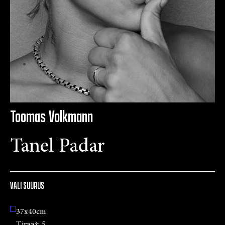
Toomas Volkmann
Tanel Padar
VALI SUURUS
37x40cm
Tiraaž:
5